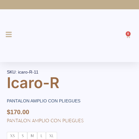
Ir
al
contenido
0
Cart
SKU: icaro-R-11
Icaro-R
PANTALON AMPLIO CON PLIEGUES
$
170.00
PANTALON AMPLIO CON PLIEGUES
Icaro-
XS
S
M
L
XL