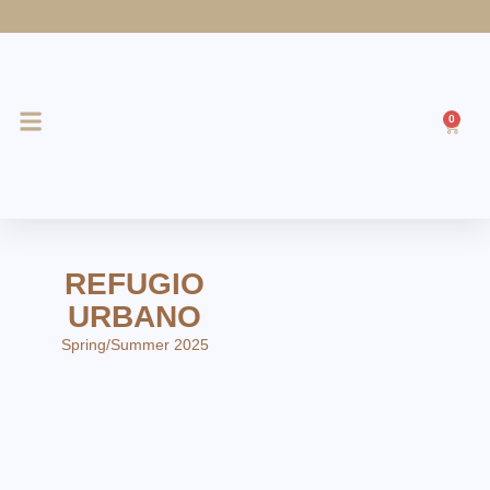
Ir
al
contenido
0
Cart
REFUGIO
URBANO
Spring/Summer 2025