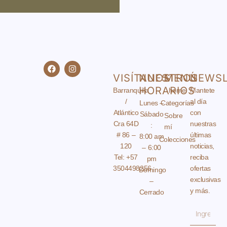
F
I
a
n
VISÍTANOS
NUESTROS
MENÚ
NEWSL
c
s
e
t
HORARIOS
Barranquilla
home
Mantete
b
a
/
al día
Lunes –
Categorías
o
g
o
r
Atlántico
con
Sábado
Sobre
k
a
Cra 64D
nuestras
:
mí
m
# 86 –
últimas
8:00 am
Colecciones
120
noticias,
– 6:00
Tel: +57
reciba
pm
3504498256
ofertas
Domingo
exclusivas
–
y más.
Cerrado
Email