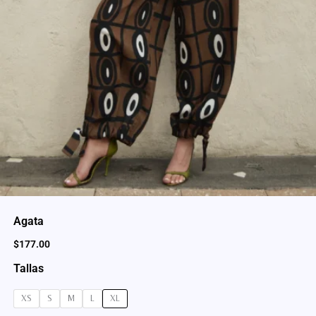
Agata
$
177.00
Tallas
XS
S
M
L
XL