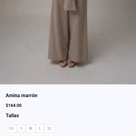
Amina marrón
$
164.00
Tallas
XS
S
M
L
XL