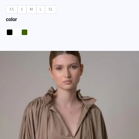
XS
S
M
L
XL
color