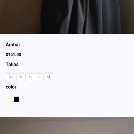
Ámbar
$
151.00
Tallas
XS
S
M
L
XL
color