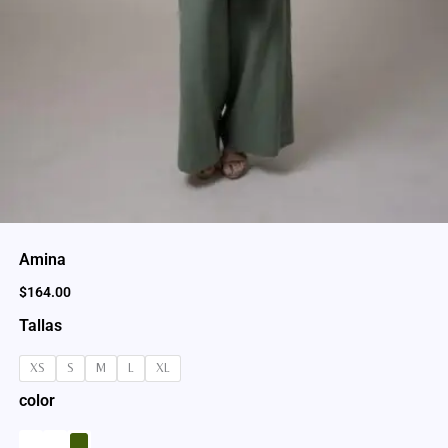
Amina
$
164.00
Tallas
XS
S
M
L
XL
color