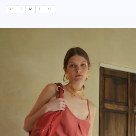
XS
S
M
L
XL