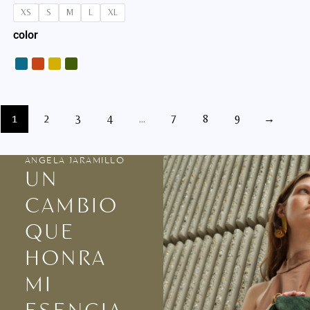
XS
S
M
L
XL
color
1
2
3
4
…
7
8
9
→
ANGELA JARAMILLO
UN
CAMBIO
QUE
HONRA
MI