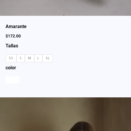
Amarante
$
172.00
Tallas
XS
S
M
L
XL
color