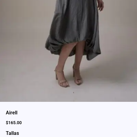
Airell
$
165.00
Tallas