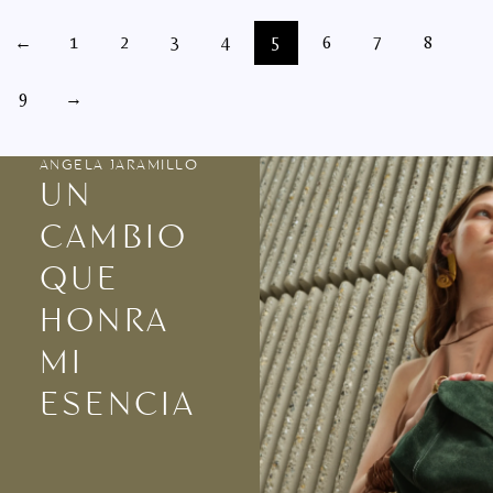
←
1
2
3
4
5
6
7
8
9
→
ANGELA JARAMILLO
UN
CAMBIO
QUE
HONRA
MI
ESENCIA