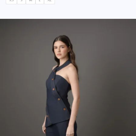
XS
S
M
L
XL