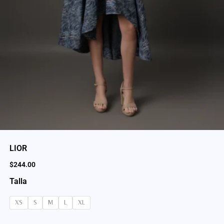
LIOR
$
244.00
Talla
XS
S
M
L
XL