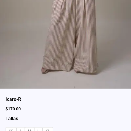
Icaro-R
$
170.00
Tallas