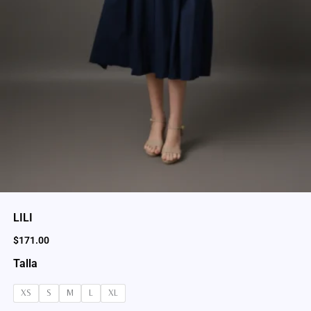
LILI
$
171.00
Talla
XS
S
M
L
XL