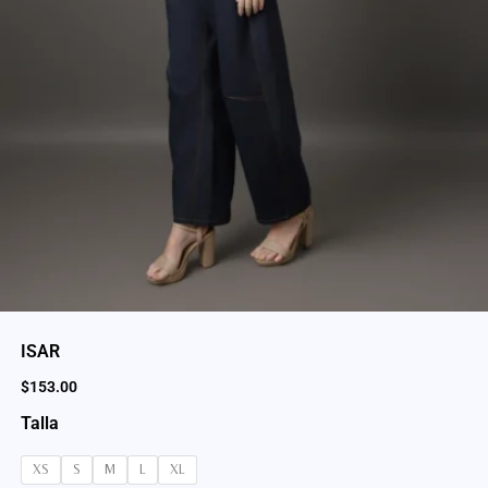
ISAR
$
153.00
Talla
XS
S
M
L
XL