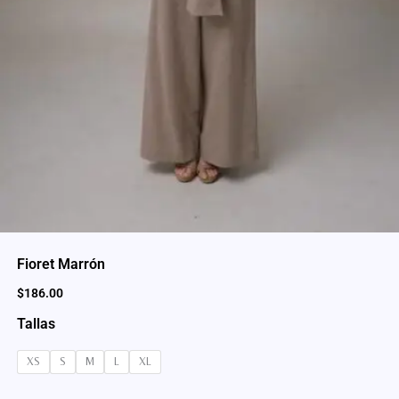
Fioret Marrón
$
186.00
Tallas
XS
S
M
L
XL