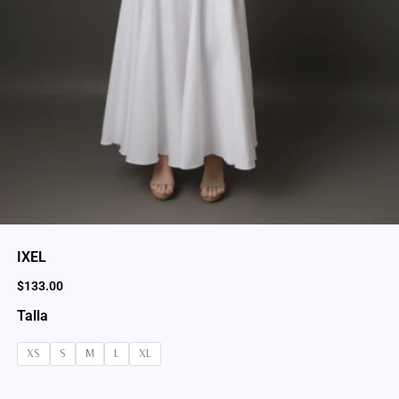
IXEL
$
133.00
Talla
XS
S
M
L
XL