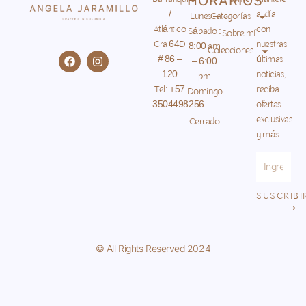
HORARIOS
/
al día
Lunes –
Categorías
Atlántico
con
Sábado :
Sobre mí
Cra 64D
nuestras
8:00 am
Colecciones
F
I
# 86 –
últimas
– 6:00
a
n
120
noticias,
c
s
pm
e
t
Tel: +57
reciba
Domingo
b
a
3504498256
ofertas
–
o
g
o
r
exclusivas
Cerrado
k
a
y más.
m
Email
SUSCRIBI
⟶
© All Rights Reserved 2024