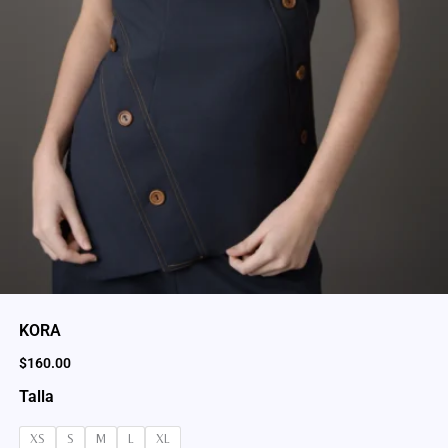
KORA
$
160.00
Talla
XS
S
M
L
XL