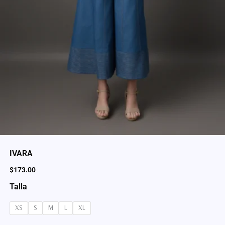
IVARA
$
173.00
Talla
XS
S
M
L
XL