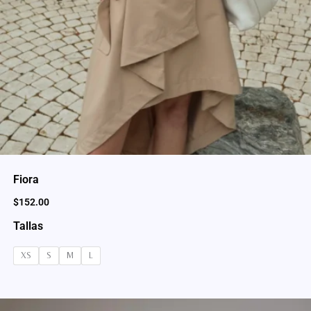
Fiora
$
152.00
Tallas
XS
S
M
L